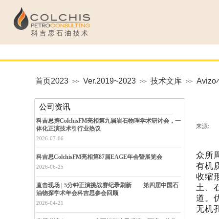
首页2023
Ver.2019~2023
技术文库
Avi
>>
>>
>>
公司资讯
科吉思携ColchisFM亮相第九届岩石物理学术研讨会，一
来源:
|
体化正演技术引行业热议
2026-07-06
众所
科吉思ColchisFM亮相第87届EAGE年会暨展览会
有机
2026-06-25
收缩
直击现场 | 5分钟正演挑战赛纪录刷新——第四届中国石
土、
油物探学术年会科吉思参会回顾
道。
2026-04-21
无机