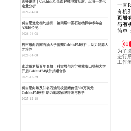
直播邀请｜ColchisFM 全面解锁地震反演、正演一体化
一直
定量分析
有机
2026-04-08
页岩
科吉思邀您相约扬州｜第四届中国石油物探学术年会
与有
A28展位见！
简单
2026-04-08
01
科吉思向西南石油大学捐赠ColchisFM软件，助力能源人
才培养
为了减
2026-04-08
进行
工作
走进俄罗斯百年名校：科吉思与列宁母校喀山联邦大学
开启ColchisFM软件捐赠合作
2025-12-29
科吉思向埃及知名石油院校捐赠价值500万美元
ColchisFM软件 助力地球物理科研与教学
2025-12-18